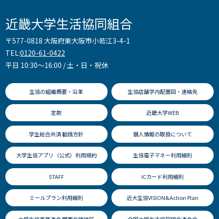
近畿大学生活協同組合
〒577-0818 大阪府東大阪市小若江3-4-1
TEL:
0120-61-0422
平日 10:30～16:00 / 土・日・祝休
生協の組織概要・沿革
生協店舗学内配置図・連絡先
定款
近畿大学WEB
学生総合共済 勧誘方針
個人情報の取扱について
大学生協アプリ（公式）利用規約
生協電子マネー利用細則
STAFF
ICカード利用細則
ミールプラン利用細則
近大生協VISION&Action Plan
大学生協事業連合 関西北陸地区
全国大学生活協同組合連合会