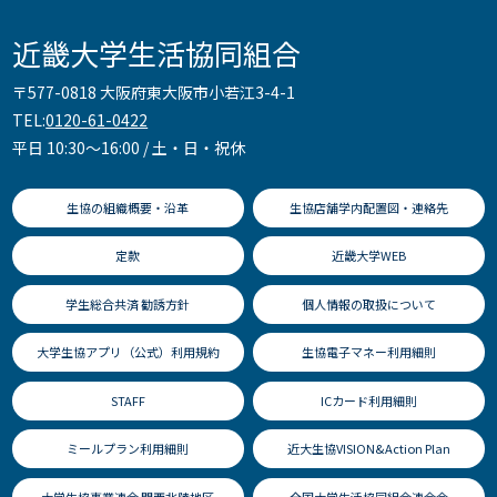
近畿大学生活協同組合
〒577-0818 大阪府東大阪市小若江3-4-1
TEL:
0120-61-0422
平日 10:30～16:00 / 土・日・祝休
生協の組織概要・沿革
生協店舗学内配置図・連絡先
定款
近畿大学WEB
学生総合共済 勧誘方針
個人情報の取扱について
大学生協アプリ（公式）利用規約
生協電子マネー利用細則
STAFF
ICカード利用細則
ミールプラン利用細則
近大生協VISION&Action Plan
大学生協事業連合 関西北陸地区
全国大学生活協同組合連合会