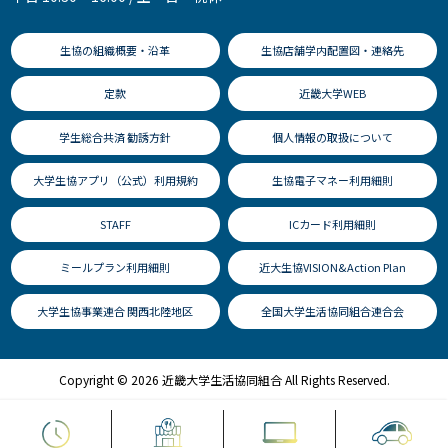
生協の組織概要・沿革
生協店舗学内配置図・連絡先
定款
近畿大学WEB
学生総合共済 勧誘方針
個人情報の取扱について
大学生協アプリ（公式）利用規約
生協電子マネー利用細則
STAFF
ICカード利用細則
ミールプラン利用細則
近大生協VISION&Action Plan
大学生協事業連合 関西北陸地区
全国大学生活協同組合連合会
Copyright © 2026 近畿大学生活協同組合 All Rights Reserved.