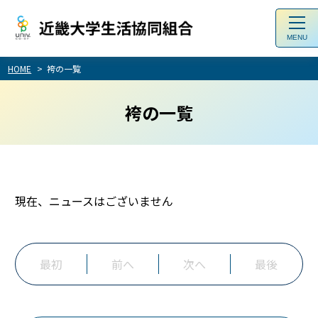
toggl
navig
HOME
袴の一覧
袴の一覧
現在、ニュースはございません
最初
前へ
次へ
最後