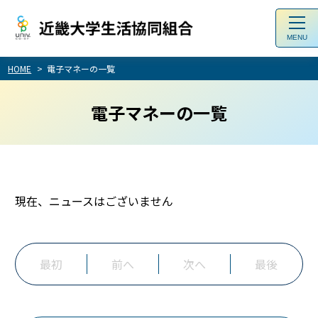
toggl
navig
HOME
電子マネーの一覧
電子マネーの一覧
現在、ニュースはございません
最初
前へ
次へ
最後