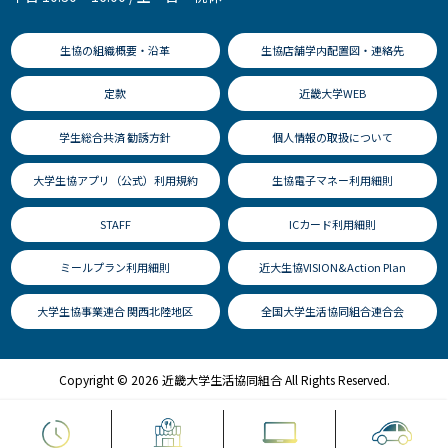
生協の組織概要・沿革
生協店舗学内配置図・連絡先
定款
近畿大学WEB
学生総合共済 勧誘方針
個人情報の取扱について
大学生協アプリ（公式）利用規約
生協電子マネー利用細則
STAFF
ICカード利用細則
ミールプラン利用細則
近大生協VISION&Action Plan
大学生協事業連合 関西北陸地区
全国大学生活協同組合連合会
Copyright © 2026 近畿大学生活協同組合 All Rights Reserved.