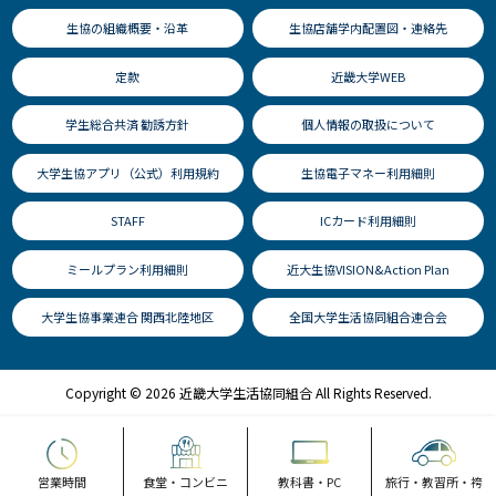
生協の組織概要・沿革
生協店舗学内配置図・連絡先
定款
近畿大学WEB
学生総合共済 勧誘方針
個人情報の取扱について
大学生協アプリ（公式）利用規約
生協電子マネー利用細則
STAFF
ICカード利用細則
ミールプラン利用細則
近大生協VISION&Action Plan
大学生協事業連合 関西北陸地区
全国大学生活協同組合連合会
Copyright © 2026 近畿大学生活協同組合 All Rights Reserved.
営業時間
食堂・コンビニ
教科書・PC
旅行・教習所・袴