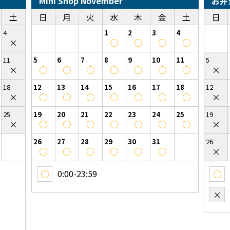
Mini Shop November
お弁
土
日
月
火
水
木
金
土
日
4
1
2
3
4
×
○
○
○
○
11
5
6
7
8
9
10
11
5
×
○
○
○
○
○
○
○
×
18
12
13
14
15
16
17
18
12
×
○
○
○
○
○
○
○
×
25
19
20
21
22
23
24
25
19
×
○
○
○
○
○
○
○
×
26
27
28
29
30
31
26
○
○
○
○
○
○
×
0:00-23:59
○
○
×