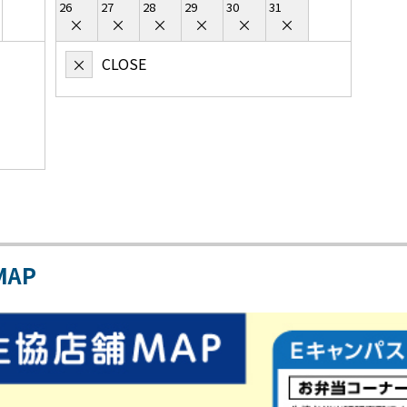
26
27
28
29
30
31
×
×
×
×
×
×
CLOSE
×
AP