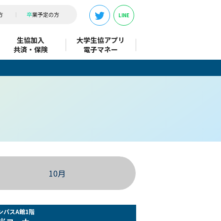
方
卒
業予定の方
LINE
生協加入
大学生協アプリ
共済・保険
電子マネー
10月
ンパスA館1階