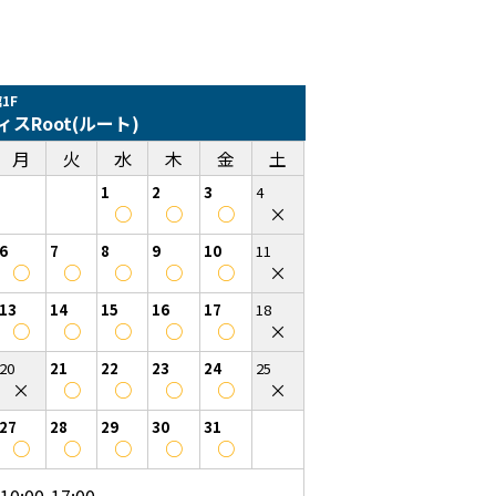
1F
ィスRoot(ルート)
月
火
水
木
金
土
1
2
3
4
○
○
○
×
6
7
8
9
10
11
○
○
○
○
○
×
13
14
15
16
17
18
○
○
○
○
○
×
20
21
22
23
24
25
×
○
○
○
○
×
27
28
29
30
31
○
○
○
○
○