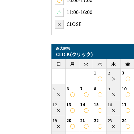
10:00-17:00
○
11:00-16:00
△
CLOSE
×
近大前店
CLICK(クリック)
日
月
火
水
木
金
1
2
3
○
×
○
5
6
7
8
9
10
×
○
○
○
×
○
12
13
14
15
16
17
×
○
○
○
×
○
19
20
21
22
23
24
×
○
○
○
×
○