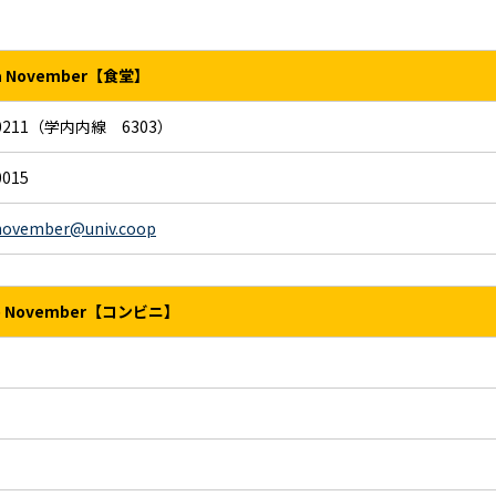
ia November【食堂】
0211
（学内内線 6303）
0015
.november@univ.coop
hop November【コンビニ】