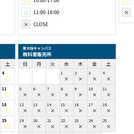
10:00-17:00
○
○
11:00-16:00
△
×
CLOSE
×
東大阪キャンパス
教科書販売所
土
日
月
火
水
木
金
土
4
1
2
3
4
○
×
×
×
×
11
5
6
7
8
9
10
11
○
×
×
×
×
×
×
×
18
12
13
14
15
16
17
18
○
×
×
×
×
×
×
×
25
19
20
21
22
23
24
25
○
×
×
×
×
×
×
×