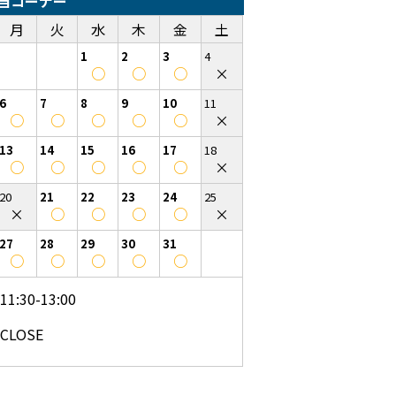
当コーナー
月
火
水
木
金
土
1
2
3
4
○
○
○
×
6
7
8
9
10
11
○
○
○
○
○
×
13
14
15
16
17
18
○
○
○
○
○
×
20
21
22
23
24
25
×
○
○
○
○
×
27
28
29
30
31
○
○
○
○
○
11:30-13:00
CLOSE