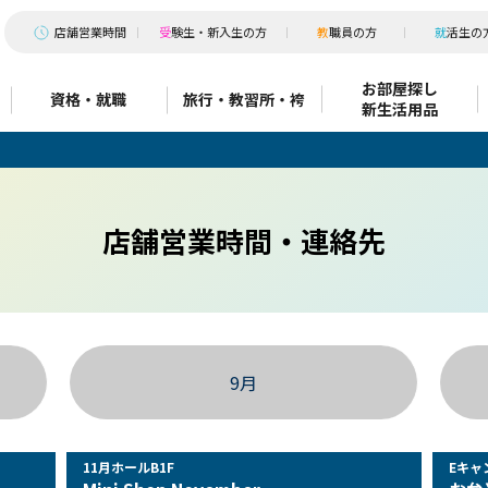
店
舗営業時間
受
験生・新入生の方
教
職員の方
就
活生の
お部屋探し
資格・就職
旅行・教習所・袴
新生活用品
店舗営業時間・連絡先
9月
11月ホールB1F
Eキャ