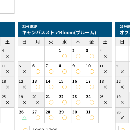
21号館1F
21号館
キャンパスストアBloom(ブルーム)
オフ
土
日
月
火
水
木
金
土
日
4
1
2
3
4
×
○
○
○
×
11
5
6
7
8
9
10
11
5
×
×
○
○
○
○
○
×
×
18
12
13
14
15
16
17
18
12
×
×
○
○
○
○
○
×
×
25
19
20
21
22
23
24
25
19
×
×
×
○
○
○
○
×
×
26
27
28
29
30
31
26
△
○
○
○
○
○
×