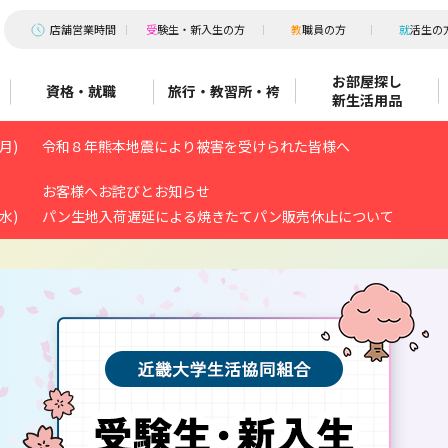
店
舗営業時間
受
験生・新入生の方
教
職員の方
就
活生の
お部屋探し
資格・就職
旅行・教習所・袴
新生活用品
(月)
令和８年熊本地震により被害を受けられた皆様へ
お客様へお詫びとお知らせ
(水)
パン生地入荷遅延による焼きたてパン販売休止について