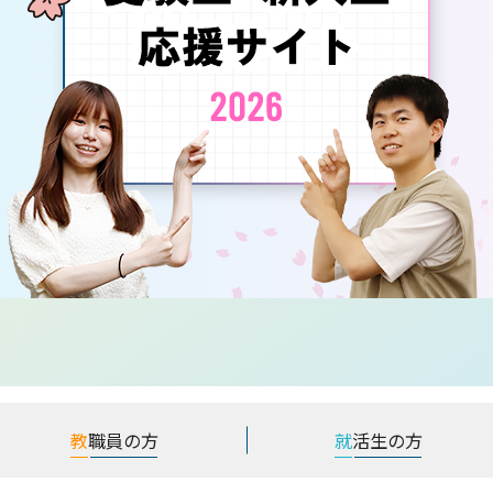
教
職員の方
就
活生の方